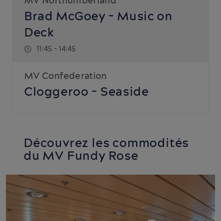
MV Northumberland
Brad McGoey - Music on
Deck
11:45
-
14:45
MV Confederation
Cloggeroo - Seaside
Experiences
10:00
-
16:30
Découvrez les commodités
MV Confederation
du MV Fundy Rose
PEI Library – Seaside
Experiences
10:00
-
16:30