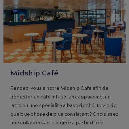
MV Confederation
Katey & Pierre Aucoin -
Music on Deck
11:45
-
14:45
The CAT
Jackie Putnam – Music on
The Gulf
Midship Café
09:30
-
20:30
Rendez-vous à notre Midship Café afin de
MV Fundy Rose
déguster un café infusé, un cappuccino, un
Avery D'Entremont - Music
latté ou une spécialité à base de thé. Envie de
on The Bay
quelque chose de plus consistant? Choisissez
11:00
-
16:00
une collation santé légère à partir d’une