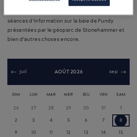
divertissements à bord de Bay Ferries tout au
long de l’été, avec de la musique en direct, des
séances d’information sur la baie de Fundy
présentées par le géoparc de Stonehammer et
bien d’autres choses encore.
juil
AOÛT 2026
sep
DIM
LUN
MAR
MER
JEU
VEN
SAM
26
27
28
29
30
31
1
2
3
4
5
6
7
8
9
10
11
12
13
14
15