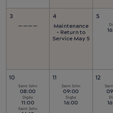
3
4
5
————
Maintenance
D
16
- Return to
Service May 5
10
11
12
Saint John
Saint John
Sain
08:00
09:00
09
Digby
Digby
D
11:00
16:00
16
Saint John