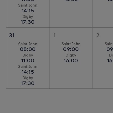
Saint John
14:15
Digby
17:30
31
1
2
Saint John
Saint John
Sain
08:00
09:00
09
Digby
Digby
D
11:00
16:00
16
Saint John
14:15
Digby
17:30