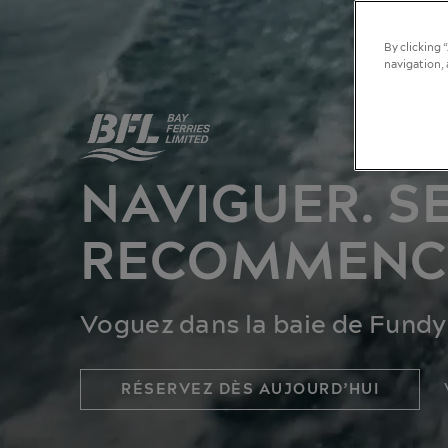
By clicking 
navigation, 
NAVIGUER. S
RECOMMENC
Voguez dans la baie de Fundy
RÉSERVEZ DÈS AUJOURD’HUI