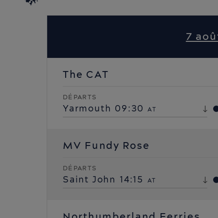
7 aoû
The CAT
DÉPARTS
Yarmouth
09:30
AT
MV Fundy Rose
DÉPARTS
Saint John
14:15
AT
Northumberland Ferries