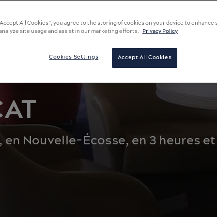
“Accept All Cookies”, you agree to the storing of cookies on your device to enhance 
analyze site usage and assist in our marketing efforts.
Privacy Policy
Cookies Settings
Accept All Cookies
CAT
, en Nouvelle-Écosse, en 3 heures et