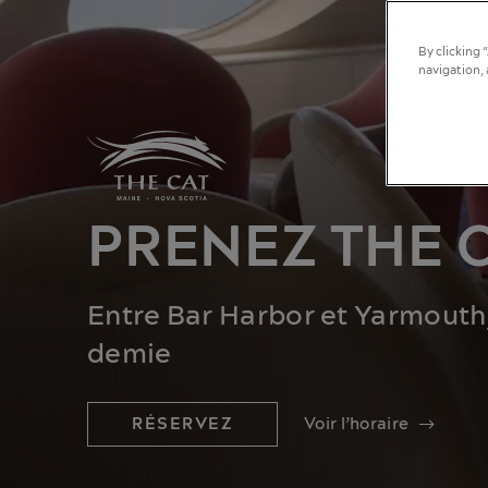
By clicking 
navigation, 
PRENEZ THE 
Entre Bar Harbor et Yarmouth
demie
RÉSERVEZ
Voir l’horaire